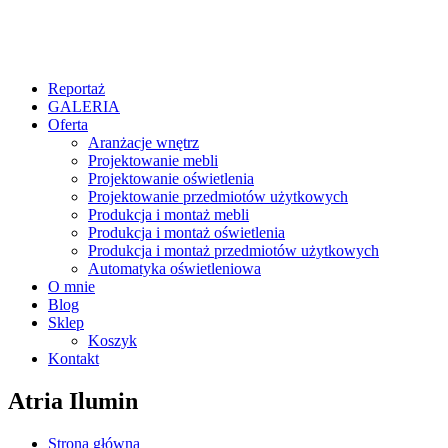
Reportaż
GALERIA
Oferta
Aranżacje wnętrz
Projektowanie mebli
Projektowanie oświetlenia
Projektowanie przedmiotów użytkowych
Produkcja i montaż mebli
Produkcja i montaż oświetlenia
Produkcja i montaż przedmiotów użytkowych
Automatyka oświetleniowa
O mnie
Blog
Sklep
Koszyk
Kontakt
Atria Ilumin
Strona główna