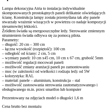
Lampa dekoracyjna Atria to instalacja indywidualnie
skomponowanych prostokątnych paneli delikatnie oświetlających
ścianę. Konstrukcja lampy została przemyślana tak aby panele
stwarzały wrażenie wiszących w powietrzu co nadaje kompozycji
niesamowitej lekkości.
Źródłem światła są energooszczędne ledy. Sterowanie zmiennym
strumieniem światła odbywa się za pomocą pilota.
Parametry:
– długość: 20 cm – 300 cm
– łączna wysokość (rozpiętość): 100 cm
– odległość od ściany: 2 cm, 5 cm
– wymiary paneli: 10 cm x45 cm, 10 cm x 67 cm, grubość 5mm
– możliwość regulacji mocowań paneli
– możliwość zmiany aranżacji paneli po zamontowaniu
– moc (w zależności od wielkości i rodzaju led): od 5W
– kolorystyka: RAL
– materiał: panele – aluminium, konstrukcja – stal
– możliwość zastosowania sterowania zautomatyzowanego i
obsługiwanego m.in. przez smartfon lub komputer
Prezentowany na zdjęciach model o długości 1,6 m
Cena brutto bez montażu