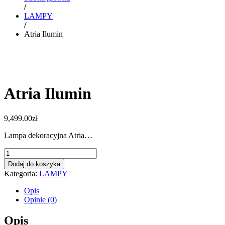
/
LAMPY
/
Atria Ilumin
Atria Ilumin
9,499.00
zł
Lampa dekoracyjna Atria…
ilość
Atria
Dodaj do koszyka
Ilumin
Kategoria:
LAMPY
Opis
Opinie (0)
Opis