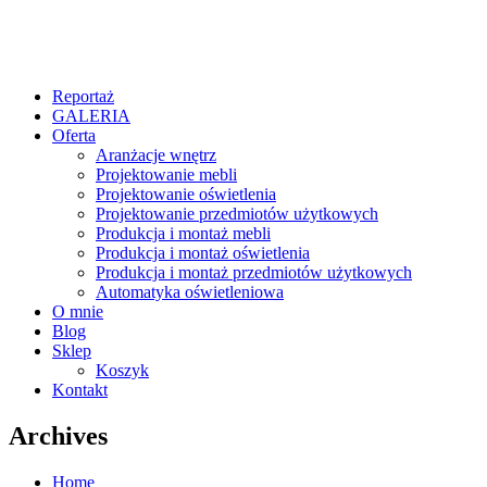
Reportaż
GALERIA
Oferta
Aranżacje wnętrz
Projektowanie mebli
Projektowanie oświetlenia
Projektowanie przedmiotów użytkowych
Produkcja i montaż mebli
Produkcja i montaż oświetlenia
Produkcja i montaż przedmiotów użytkowych
Automatyka oświetleniowa
O mnie
Blog
Sklep
Koszyk
Kontakt
Archives
Home