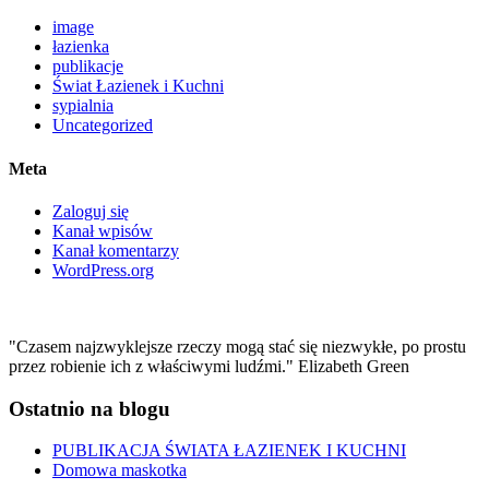
image
łazienka
publikacje
Świat Łazienek i Kuchni
sypialnia
Uncategorized
Meta
Zaloguj się
Kanał wpisów
Kanał komentarzy
WordPress.org
"Czasem najzwyklejsze rzeczy mogą stać się niezwykłe, po prostu
przez robienie ich z właściwymi ludźmi." Elizabeth Green
Ostatnio na blogu
PUBLIKACJA ŚWIATA ŁAZIENEK I KUCHNI
Domowa maskotka