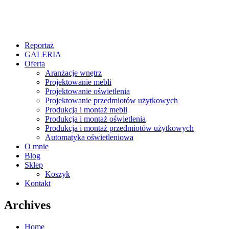
Reportaż
GALERIA
Oferta
Aranżacje wnętrz
Projektowanie mebli
Projektowanie oświetlenia
Projektowanie przedmiotów użytkowych
Produkcja i montaż mebli
Produkcja i montaż oświetlenia
Produkcja i montaż przedmiotów użytkowych
Automatyka oświetleniowa
O mnie
Blog
Sklep
Koszyk
Kontakt
Archives
Home