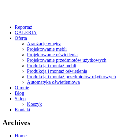
Reportaż
GALERIA
Oferta
Aranżacje wnętrz
Projektowanie mebli
Projektowanie oświetlenia
Projektowanie przedmiotów użytkowych
Produkcja i montaż mebli
Produkcja i montaż oświetlenia
Produkcja i montaż przedmiotów użytkowych
Automatyka oświetleniowa
O mnie
Blog
Sklep
Koszyk
Kontakt
Archives
Home