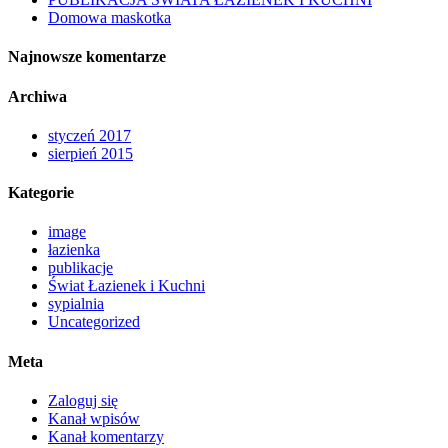
Domowa maskotka
Najnowsze komentarze
Archiwa
styczeń 2017
sierpień 2015
Kategorie
image
łazienka
publikacje
Świat Łazienek i Kuchni
sypialnia
Uncategorized
Meta
Zaloguj się
Kanał wpisów
Kanał komentarzy