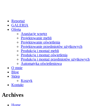
Reportaż
GALERIA
Oferta
Aranżacje wnętrz
Projektowanie mebli
Projektowanie oświetlenia
Projektowanie przedmiotów użytkowych
Produkcja i montaż mebli
Produkcja i montaż oświetlenia
Produkcja i montaż przedmiotów użytkowych
Automatyka oświetleniowa
O mnie
Blog
Sklep
Koszyk
Kontakt
Archives
Home