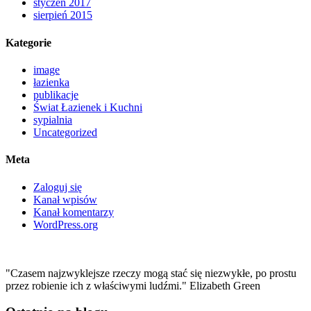
styczeń 2017
sierpień 2015
Kategorie
image
łazienka
publikacje
Świat Łazienek i Kuchni
sypialnia
Uncategorized
Meta
Zaloguj się
Kanał wpisów
Kanał komentarzy
WordPress.org
"Czasem najzwyklejsze rzeczy mogą stać się niezwykłe, po prostu
przez robienie ich z właściwymi ludźmi." Elizabeth Green