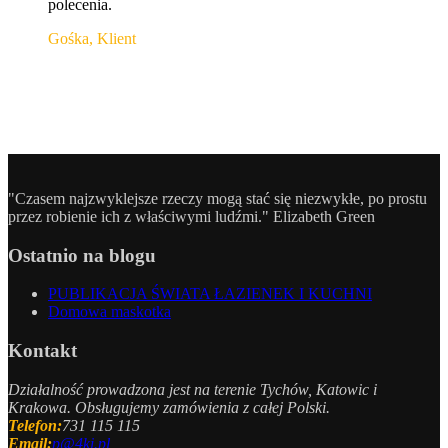
polecenia.
Gośka, Klient
"Czasem najzwyklejsze rzeczy mogą stać się niezwykłe, po prostu
przez robienie ich z właściwymi ludźmi." Elizabeth Green
Ostatnio na blogu
PUBLIKACJA ŚWIATA ŁAZIENEK I KUCHNI
Domowa maskotka
Kontakt
Działalność prowadzona jest na terenie Tychów, Katowic i
Krakowa. Obsługujemy zamówienia z całej Polski.
Telefon:
731 115 115
Email:
p@4ki.pl