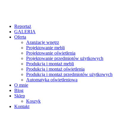
Reportaż
GALERIA
Oferta
Aranżacje wnętrz
Projektowanie mebli
Projektowanie oświetlenia
Projektowanie przedmiotów użytkowych
Produkcja i montaż mebli
Produkcja i montaż oświetlenia
Produkcja i montaż przedmiotów użytkowych
Automatyka oświetleniowa
O mnie
Blog
Sklep
Koszyk
Kontakt