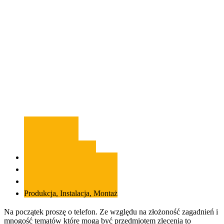
Our Process
Pierwszy kontakt
Idea i koncept
Projektowanie i design
Produkcja, Instalacja, Montaż
Na początek proszę o telefon. Ze względu na złożoność zagadnień i
mnogość tematów które mogą być przedmiotem zlecenia to