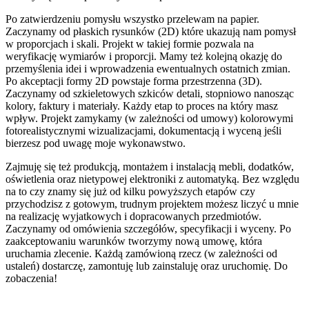
Po zatwierdzeniu pomysłu wszystko przelewam na papier.
Zaczynamy od płaskich rysunków (2D) które ukazują nam pomysł
w proporcjach i skali. Projekt w takiej formie pozwala na
weryfikację wymiarów i proporcji. Mamy też kolejną okazję do
przemyślenia idei i wprowadzenia ewentualnych ostatnich zmian.
Po akceptacji formy 2D powstaje forma przestrzenna (3D).
Zaczynamy od szkieletowych szkiców detali, stopniowo nanosząc
kolory, faktury i materiały. Każdy etap to proces na który masz
wpływ. Projekt zamykamy (w zależności od umowy) kolorowymi
fotorealistycznymi wizualizacjami, dokumentacją i wyceną jeśli
bierzesz pod uwagę moje wykonawstwo.
Zajmuję się też produkcją, montażem i instalacją mebli, dodatków,
oświetlenia oraz nietypowej elektroniki z automatyką. Bez względu
na to czy znamy się już od kilku powyższych etapów czy
przychodzisz z gotowym, trudnym projektem możesz liczyć u mnie
na realizację wyjatkowych i dopracowanych przedmiotów.
Zaczynamy od omówienia szczegółów, specyfikacji i wyceny. Po
zaakceptowaniu warunków tworzymy nową umowę, która
uruchamia zlecenie. Każdą zamówioną rzecz (w zależności od
ustaleń) dostarczę, zamontuję lub zainstaluję oraz uruchomię. Do
zobaczenia!