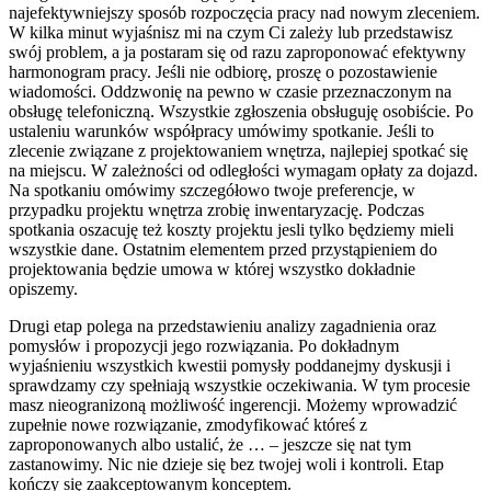
najefektywniejszy sposób rozpoczęcia pracy nad nowym zleceniem.
W kilka minut wyjaśnisz mi na czym Ci zależy lub przedstawisz
swój problem, a ja postaram się od razu zaproponować efektywny
harmonogram pracy. Jeśli nie odbiorę, proszę o pozostawienie
wiadomości. Oddzwonię na pewno w czasie przeznaczonym na
obsługę telefoniczną. Wszystkie zgłoszenia obsługuję osobiście. Po
ustaleniu warunków współpracy umówimy spotkanie. Jeśli to
zlecenie związane z projektowaniem wnętrza, najlepiej spotkać się
na miejscu. W zależności od odległości wymagam opłaty za dojazd.
Na spotkaniu omówimy szczegółowo twoje preferencje, w
przypadku projektu wnętrza zrobię inwentaryzację. Podczas
spotkania oszacuję też koszty projektu jesli tylko będziemy mieli
wszystkie dane. Ostatnim elementem przed przystąpieniem do
projektowania będzie umowa w której wszystko dokładnie
opiszemy.
Drugi etap polega na przedstawieniu analizy zagadnienia oraz
pomysłów i propozycji jego rozwiązania. Po dokładnym
wyjaśnieniu wszystkich kwestii pomysły poddanejmy dyskusji i
sprawdzamy czy spełniają wszystkie oczekiwania. W tym procesie
masz nieogranizoną możliwość ingerencji. Możemy wprowadzić
zupełnie nowe rozwiązanie, zmodyfikować któreś z
zaproponowanych albo ustalić, że … – jeszcze się nat tym
zastanowimy. Nic nie dzieje się bez twojej woli i kontroli. Etap
kończy się zaakceptowanym konceptem.