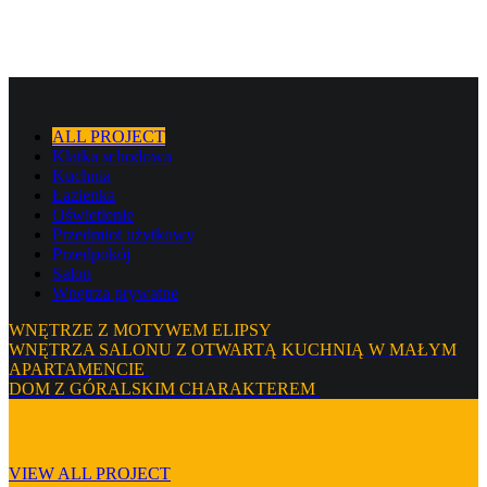
ALL PROJECT
Klatka schodowa
Kuchnia
Łazienka
Oświetlenie
Przedmiot użytkowy
Przedpokój
Salon
Wnętrza prywatne
WNĘTRZE Z MOTYWEM ELIPSY
WNĘTRZA SALONU Z OTWARTĄ KUCHNIĄ W MAŁYM
APARTAMENCIE
DOM Z GÓRALSKIM CHARAKTEREM
VIEW ALL PROJECT