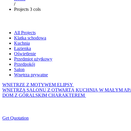
/
Projects 3 cols
All Projects
Klatka schodowa
Kuchnia
Łazienka
Oświetlenie
Przedmiot użytkowy
Przedpokój
Salon
Wnętrza prywatne
WNĘTRZE Z MOTYWEM ELIPSY
WNĘTRZA SALONU Z OTWARTĄ KUCHNIĄ W MAŁYM AP
DOM Z GÓRALSKIM CHARAKTEREM
Get Quotation