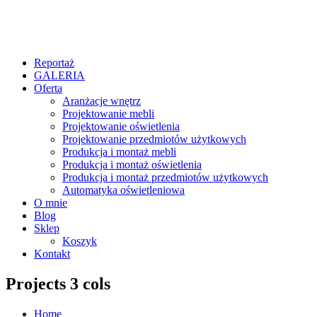
Reportaż
GALERIA
Oferta
Aranżacje wnętrz
Projektowanie mebli
Projektowanie oświetlenia
Projektowanie przedmiotów użytkowych
Produkcja i montaż mebli
Produkcja i montaż oświetlenia
Produkcja i montaż przedmiotów użytkowych
Automatyka oświetleniowa
O mnie
Blog
Sklep
Koszyk
Kontakt
Projects 3 cols
Home