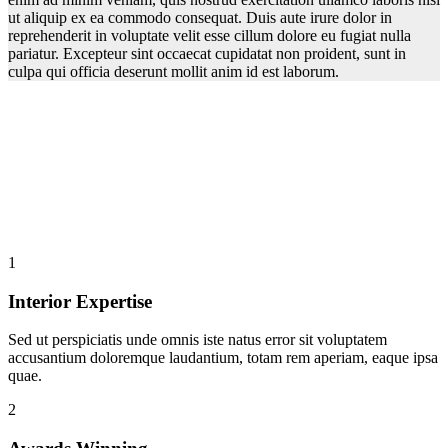
ut aliquip ex ea commodo consequat. Duis aute irure dolor in
reprehenderit in voluptate velit esse cillum dolore eu fugiat nulla
pariatur. Excepteur sint occaecat cupidatat non proident, sunt in
culpa qui officia deserunt mollit anim id est laborum.
6 Reasons To Use Archi
1
Interior Expertise
Sed ut perspiciatis unde omnis iste natus error sit voluptatem
accusantium doloremque laudantium, totam rem aperiam, eaque ipsa
quae.
2