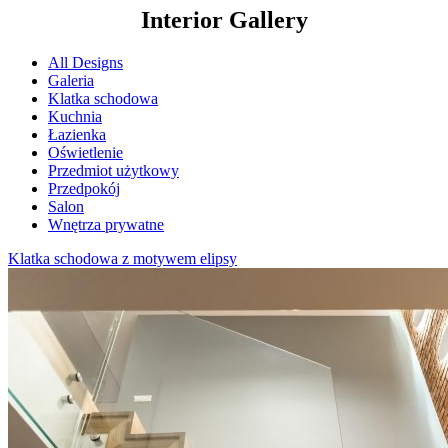
Interior Gallery
All Designs
Galeria
Klatka schodowa
Kuchnia
Łazienka
Oświetlenie
Przedmiot użytkowy
Przedpokój
Salon
Wnętrza prywatne
Klatka schodowa z motywem elipsy