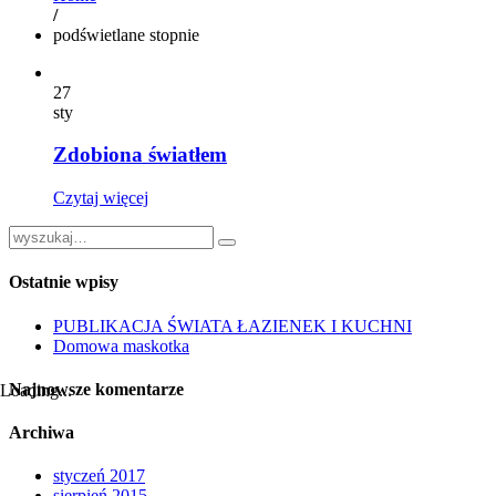
/
podświetlane stopnie
27
sty
Zdobiona światłem
Czytaj więcej
Ostatnie wpisy
PUBLIKACJA ŚWIATA ŁAZIENEK I KUCHNI
Domowa maskotka
Najnowsze komentarze
Loading...
Archiwa
styczeń 2017
sierpień 2015