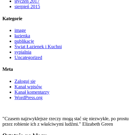
styczeń 2017
sierpień 2015
Kategorie
image
łazienka
publikacje
Świat Łazienek i Kuchni
sypialnia
Uncategorized
Meta
Zaloguj się
Kanał wpisów
Kanał komentarzy
WordPress.org
"Czasem najzwyklejsze rzeczy mogą stać się niezwykłe, po prostu
przez robienie ich z właściwymi ludźmi." Elizabeth Green