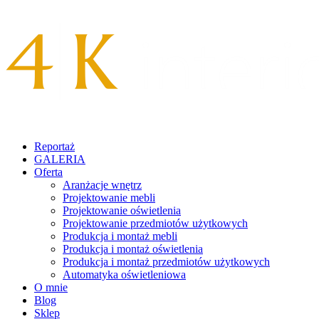
Reportaż
GALERIA
Oferta
Aranżacje wnętrz
Projektowanie mebli
Projektowanie oświetlenia
Projektowanie przedmiotów użytkowych
Produkcja i montaż mebli
Produkcja i montaż oświetlenia
Produkcja i montaż przedmiotów użytkowych
Automatyka oświetleniowa
O mnie
Blog
Sklep