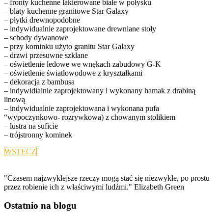
– fronty kuchenne lakierowane białe w połysku
– blaty kuchenne granitowe Star Galaxy
– płytki drewnopodobne
– indywidualnie zaprojektowane drewniane stoły
– schody dywanowe
– przy kominku użyto granitu Star Galaxy
– drzwi przesuwne szklane
– oświetlenie ledowe we wnękach zabudowy G-K
– oświetlenie światłowodowe z kryształkami
– dekoracja z bambusa
– indywidialnie zaprojektowany i wykonany hamak z drabiną
linową
– indywidualnie zaprojektowana i wykonana pufa
“wypoczynkowo- rozrywkowa) z chowanym stolikiem
– lustra na suficie
– trójstronny kominek
WSTECZ
"Czasem najzwyklejsze rzeczy mogą stać się niezwykłe, po prostu
przez robienie ich z właściwymi ludźmi." Elizabeth Green
Ostatnio na blogu