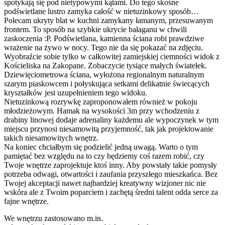
spotykają się pod nietypowymi kątami. Do tego skośne
podświetlane lustro zamyka całość w nietuzinkowy sposób…
Polecam ukryty blat w kuchni zamykany łamanym, przesuwanym
frontem. To sposób na szybkie ukrycie bałaganu w chwili
zaskoczenia :P. Podświetlana, kamienna ściana robi prawdziwe
wrażenie na żywo w nocy. Tego nie da się pokazać na zdjęciu.
Wyobraźcie sobie tylko w całkowitej zamiejskiej ciemności widok z
Kościeliska na Zakopane. Zobaczycie tysiące małych światełek.
Dziewięciometrowa ściana, wyłożona regionalnym naturalnym
szarym piaskowcem i połyskująca setkami delikatnie świecących
kryształków jest uzupełnieniem tego widoku.
Nietuzinkową rozrywkę zaproponowałem również w pokoju
młodzieżowym. Hamak na wysokości 3m przy wchodzeniu z
drabiny linowej dodaje adrenaliny każdemu ale wypoczynek w tym
miejscu przynosi niesamowitą przyjemność, tak jak projektowanie
takich niesamowitych wnętrz.
Na koniec chciałbym się podzielić jedną uwagą. Warto o tym
pamiętać bez względu na to czy będziemy coś razem robić, czy
Twoje wnętrze zaprojektuje ktoś inny. Aby powstały takie pomysły
potrzeba odwagi, otwartości i zaufania przyszłego mieszkańca. Bez
Twojej akceptacji nawet najbardziej kreatywny wizjoner nic nie
wskóra ale z Twoim poparciem i zachętą średni talent odda serce za
fajne wnętrze.
We wnętrzu zastosowano m.in.