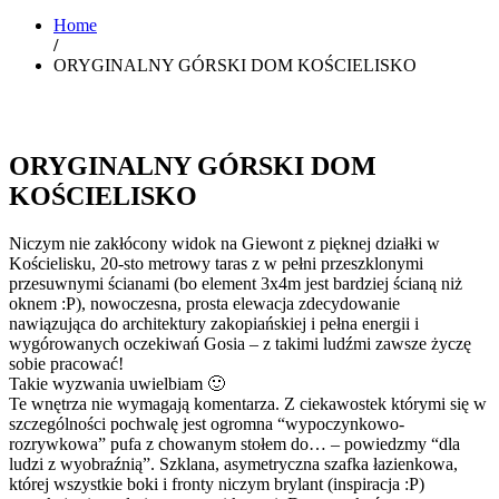
Home
/
ORYGINALNY GÓRSKI DOM KOŚCIELISKO
ORYGINALNY GÓRSKI DOM
KOŚCIELISKO
Niczym nie zakłócony widok na Giewont z pięknej działki w
Kościelisku, 20-sto metrowy taras z w pełni przeszklonymi
przesuwnymi ścianami (bo element 3x4m jest bardziej ścianą niż
oknem :P), nowoczesna, prosta elewacja zdecydowanie
nawiązująca do architektury zakopiańskiej i pełna energii i
wygórowanych oczekiwań Gosia – z takimi ludźmi zawsze życzę
sobie pracować!
Takie wyzwania uwielbiam 🙂
Te wnętrza nie wymagają komentarza. Z ciekawostek którymi się w
szczególności pochwalę jest ogromna “wypoczynkowo-
rozrywkowa” pufa z chowanym stołem do… – powiedzmy “dla
ludzi z wyobraźnią”. Szklana, asymetryczna szafka łazienkowa,
której wszystkie boki i fronty niczym brylant (inspiracja :P)