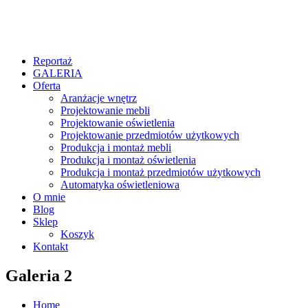
Reportaż
GALERIA
Oferta
Aranżacje wnętrz
Projektowanie mebli
Projektowanie oświetlenia
Projektowanie przedmiotów użytkowych
Produkcja i montaż mebli
Produkcja i montaż oświetlenia
Produkcja i montaż przedmiotów użytkowych
Automatyka oświetleniowa
O mnie
Blog
Sklep
Koszyk
Kontakt
Galeria 2
Home