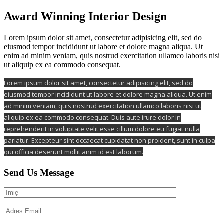
Award Winning Interior Design
Lorem ipsum dolor sit amet, consectetur adipisicing elit, sed do
eiusmod tempor incididunt ut labore et dolore magna aliqua. Ut
enim ad minim veniam, quis nostrud exercitation ullamco laboris nisi
ut aliquip ex ea commodo consequat.
Lorem ipsum dolor sit amet, consectetur adipisicing elit, sed do
eiusmod tempor incididunt ut labore et dolore magna aliqua. Ut enim
ad minim veniam, quis nostrud exercitation ullamco laboris nisi ut
aliquip ex ea commodo consequat. Duis aute irure dolor in
reprehenderit in voluptate velit esse cillum dolore eu fugiat nulla
pariatur. Excepteur sint occaecat cupidatat non proident, sunt in culpa
qui officia deserunt mollit anim id est laborum.
Send Us Message