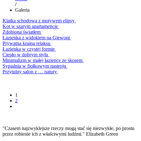
/
Galeria
Klatka schodowa z motywem elipsy
Kot w szarym apartamencie
Zdobiona światłem
Łazienka z widokiem na Giewont
Prywatna kraina relaksu
Łazienka w czystej formie
Ciepło w dobrym stylu
Minimalizm w małej łazience ze skosem
Sypialnia w fiołkowym nastroju
Przytulny salon z … natury
1
2
"Czasem najzwyklejsze rzeczy mogą stać się niezwykłe, po prostu
przez robienie ich z właściwymi ludźmi." Elizabeth Green